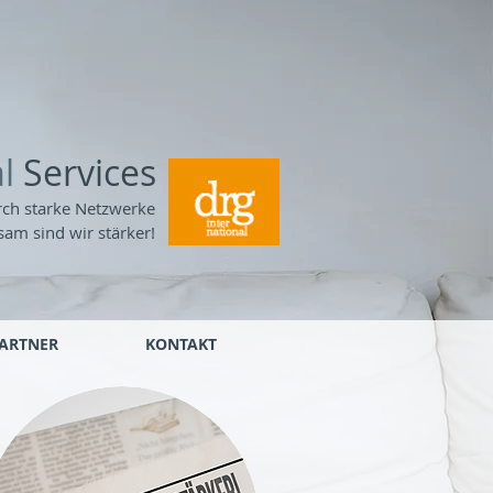
l
Services
ch starke Netzwerke
am sind wir stärker!
ARTNER
KONTAKT